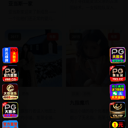
为了寻找能复活父亲的古滇
亚当斯一家
国秘术，一支探险队深入虫
亚当斯家迎来了新成员——
谷，遭遇了活体献祭的恐怖
一个比他们还正常的婴儿，
虫王。
全家人慌了。
2017
电影
2015
电影
欧美
恐怖
欧美
恐怖
鬼镇
九指魔爪
一个公路旅行者误入地图上
偏远小镇的每个死者的掌心
不存在的小镇，发现全镇居
都少了无名指，而第七具尸
民都是死于五十年前矿难的
体的断指处开始流血不止。