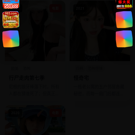
鬼魂，他们需要他的帮助才
2016
电影
2021
电影
能安息。
欧美
恐怖
日韩
恐怖惊悚
行尸走肉第七季
怪奇宅
尼根的狼牙棒落下时，所有
一栋老公寓的五户邻居各藏
人都在猜谁死了；但真正的
秘密，而每一扇门后都连着
恐怖是——活着的人，比死
同一个异空间。
了的更痛苦。
2020
电影