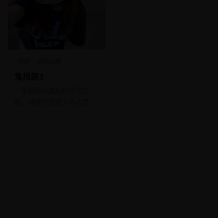
欧美
恐怖公路
鬼挡路3
一条能窜改路标的诅咒公
路，诱骗司机驶入活人禁区
的第三层。