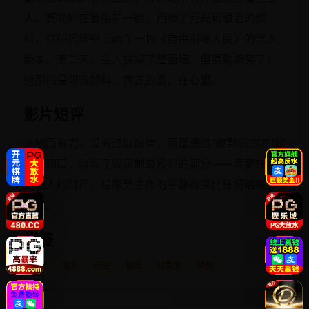
人。赛勒斯在登船前一晚，用掺了月光和眼泪的颜
料，在船舱墙壁上画了一幅《自由引导人民》的黑人
版本。第二天，主人抹掉了整面墙。但赛勒斯笑了：
他用的是可洗颜料，真正的画，在心里。
影片短评
克制而有力。没有过度煽情，而是通过“被剽窃的才华”
这个切口，展现了奴隶制最残忍的部分——连梦想都
是别人的财产。结尾男主角的平静微笑比任何呐喊都
震撼。
标签
欧美
电影
历史
剧情
奴隶制
梦想