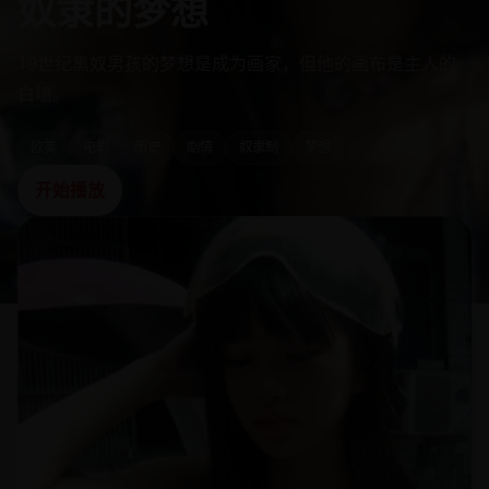
奴隶的梦想
19世纪黑奴男孩的梦想是成为画家，但他的画布是主人的
白墙。
欧美
电影
历史
剧情
奴隶制
梦想
开始播放