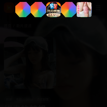
星辰影视
☰
▶
高清热门电影剧集
首页
/
新片速递
欧美
电影
2014
历史剧情