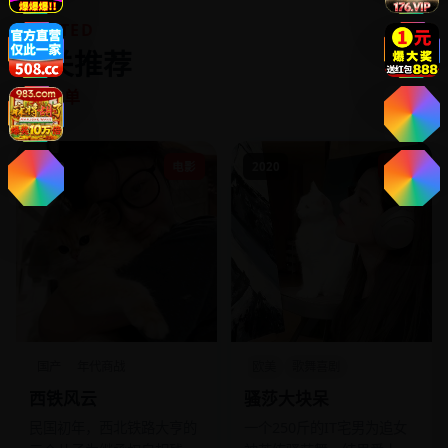
RELATED
相关推荐
同类片单
2019
电影
2020
电影
国产
年代商战
欧美
歌舞喜剧
西铁风云
骚莎大块呆
民国初年，西北铁路大亨的
一个250斤的IT宅男为追女