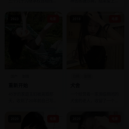
三个儿子为继承权自相残
神苦练骚莎舞，结果爱上了
杀，而最小的女儿只想炸掉
自己的舞伴。
铁路。
2023
电影
2018
电影
国产
剧情
日韩
剧情
重新开始
犬舍
45岁的家庭主妇被离婚那
一个经营着一家濒临倒闭的
天，收到了20年前自己写给
犬舍的老人，收留了一个不
未来的信：“如果过得不好，
会说话的流浪儿，两人一狗
就去大学读建筑系。”
相依为命。
2020
电影
2020
电影