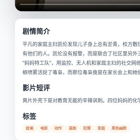
剧情简介
平凡的家庭主妇凯伦发现儿子身上总有淤青，校方敷
有他们的人。凯伦没有报警，而是联合了社区里另外
“妈妈特工队”，用监控、无人机和家庭主妇的社交
椒喷雾活捉了毒枭，而那位毒枭竟是在家长会上和她
影片短评
爽片外壳下是对教育无能的辛辣讽刺。四位妈妈的化
标签
欧美
电影
动作
喜剧
犯罪
家庭
黑色幽默