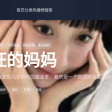
首页
分类
热播榜
搜索
20
动作喜剧，家庭犯罪，黑色幽默
狂的妈妈
妈发现儿子的校园霸凌者，竟然是一个跨国贩毒集团的
动作
喜剧
犯罪
家庭