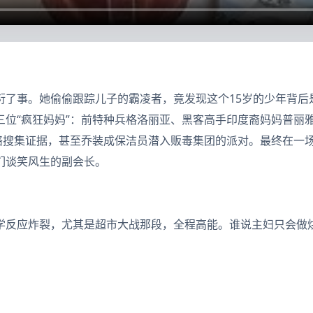
衍了事。她偷偷跟踪儿子的霸凌者，竟发现这个15岁的少年背后
三位“疯狂妈妈”：前特种兵格洛丽亚、黑客高手印度裔妈妈普丽
网络搜集证据，甚至乔装成保洁员潜入贩毒集团的派对。最终在一
们谈笑风生的副会长。
学反应炸裂，尤其是超市大战那段，全程高能。谁说主妇只会做