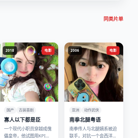
同类片单
2018
电影
2006
电影
国产
古装喜剧
亚洲
动作武侠
寡人以下都是臣
南拳北腿粤语
一个现代小职员穿越成傀
南拳传人与北腿嫡系被迫
儡皇帝，他试图用KPI和
联手，对抗一个会西洋拳