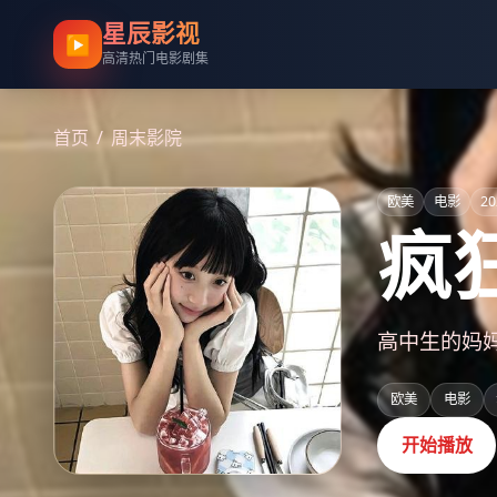
星辰影视
▶
高清热门电影剧集
首页
/
周末影院
欧美
电影
20
疯
高中生的妈
欧美
电影
开始播放