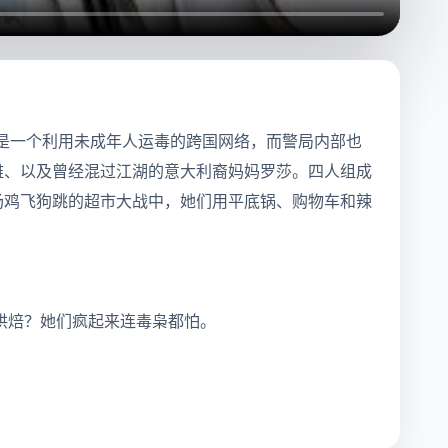
是一个利用未成年人运毒的跨国网络，而警局内部也
雅、以及曾经混过江湖的意大利裔妈妈罗莎。四人组成
场鸡飞狗跳的超市大战中，她们用平底锅、购物车和辣
烘焙？她们疯起来连毒枭都怕。