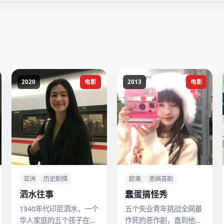
2020
电影
2013
电影
亚洲
历史剧情
欧美
恶搞喜剧
泗水往事
蠢蛋搞怪秀
1940年代印尼泗水，一个
五个失业青年挑战全网最
华人家庭的五个孩子在战
作死的恶作剧，直到他们