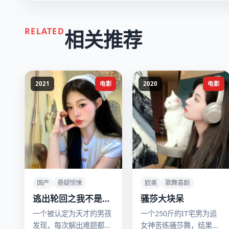
RELATED
相关推荐
2021
电影
2020
电影
国产
悬疑惊悚
欧美
歌舞喜剧
逃出轮回之我不是小
骚莎大块呆
神童
一个被认定为天才的男孩
一个250斤的IT宅男为追
发现，每次解出难题都会
女神苦练骚莎舞，结果爱