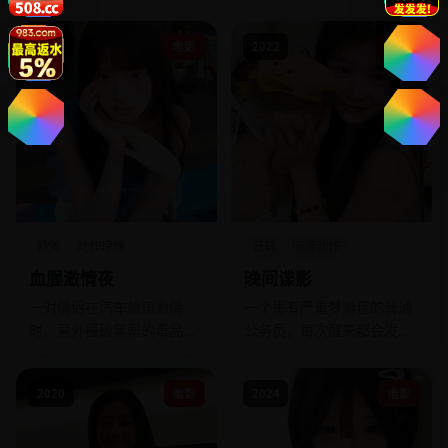
2022
电影
2022
电影
欧美
动作惊悚
日韩
间谍动作
血腥激情夜
晚间谍影
一对情侣在汽车旅馆激情
一个患有严重梦游症的普通
时，意外撞破黑帮的毒品交
公务员，每次醒来都会发现
易，整夜都在躲避追杀，而
自己在执行暗杀任务，而这
他们仅穿着内衣。
些都是他梦游时“无意”完成
2020
电影
2024
电影
的。