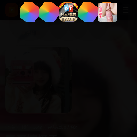
星辰影视
☰
▶
高清热门电影剧集
首页
/
星选片单
欧美
电影
2013
恶搞喜剧,真人扮演