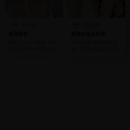
日韩
爱情惊悚
国产
科幻喜剧
爱欲痴狂
最强穿越者系统
她爱上了丈夫的弟弟，却发
社畜绑定了“最强穿越者系
现对方正用一场骗局吞噬整
统”，每次穿越都要在历史名
个家族。
场面里做PPT。