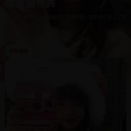
蠢蛋搞怪秀
五个失业青年挑战全网最作死的恶作剧，直到他们惹上了黑
帮。
欧美
电影
喜剧
恶搞
整蛊
无厘头
开始播放