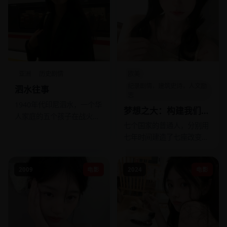
亚洲
历史剧情
欧美
纪录剧情，建筑史诗，人文励
泗水往事
志
1940年代印尼泗水，一个华
梦想之大：构建我们的
人家庭的五个孩子在战火中
世界
七个国家的普通人，分别用
走上不同道路。
七年时间建造了七座改变社
区的不可思议建筑。
2009
电影
2024
电影