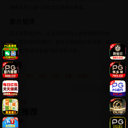
硬着头皮上演一场荒唐又致命的表演。
影片短评
前半段笑到岔气，后半段突然转入黑色幽默式的惊
悚。剧本结构很精巧，看似无脑实则处处伏笔。最后
一幕的“整蛊反整蛊”堪称神来之笔。
标签
欧美
电影
喜剧
恶搞
整蛊
无厘头
RELATED
相关推荐
同类片单