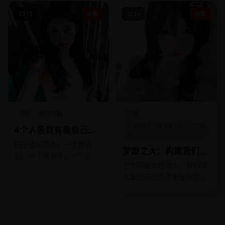
他们仅穿着内衣。
虫王。
2017
电影
2024
电影
日韩
悬疑喜剧
欧美
纪录剧情，建筑史诗，人文励
4个人各自有着自己的
志
秘密
四个合租室友，一个是逃
梦想之大：构建我们的
犯，一个是骗子，一个是卧
世界
七个国家的普通人，分别用
底，一个是外星人。
七年时间建造了七座改变社
区的不可思议建筑。