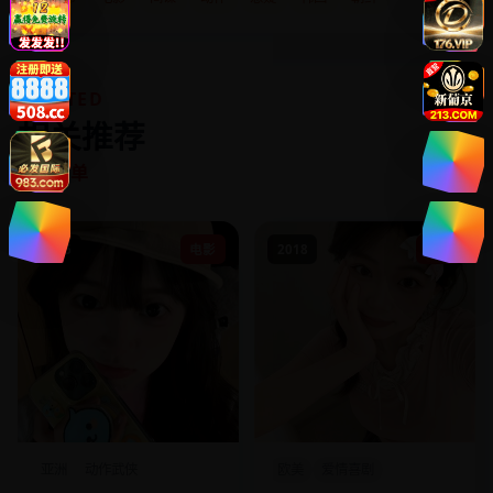
RELATED
相关推荐
同类片单
2006
电影
2018
电影
亚洲
动作武侠
欧美
爱情喜剧