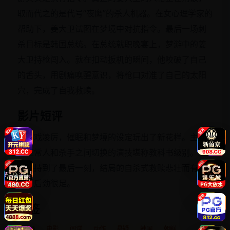
取而代之的是代号“夜鹰”的杀人机器。在女心理学家的
帮助下，姜大卫试图在梦境中对抗指令。最后一场刺
杀目标是韩国总统。在总统就职晚宴上，梦游中的姜
大卫持枪闯入。就在扣动扳机的瞬间，他咬破了自己
的舌头，用剧痛唤醒意识，将枪口对准了自己的太阳
穴，完成了自我救赎。
影片短评
动作戏凌厉，催眠和梦境的设定玩出了新花样。主角
在正常人和杀手之间切换的演技堪称教科书级别。悬
念保持到了最后一刻，结局的自杀式救赎悲壮而有
力，后劲很足。
标签
日韩
电影
间谍
动作
悬疑
韩国
朝鲜