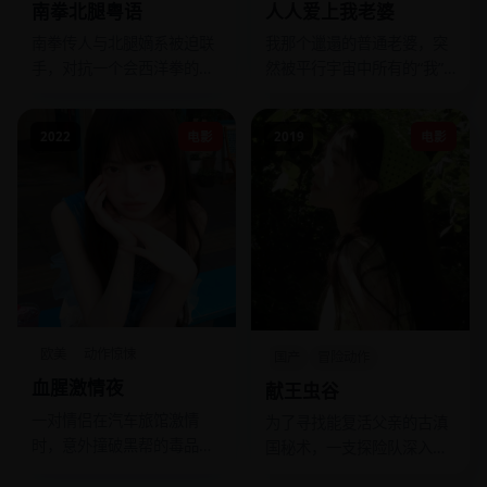
南拳北腿粤语
人人爱上我老婆
南拳传人与北腿嫡系被迫联
我那个邋遢的普通老婆，突
手，对抗一个会西洋拳的疯
然被平行宇宙中所有的“我”
批高手。
争夺，因为她是唯一能拯救
多元宇宙的关键。
2022
电影
2019
电影
欧美
动作惊悚
国产
冒险动作
血腥激情夜
献王虫谷
一对情侣在汽车旅馆激情
为了寻找能复活父亲的古滇
时，意外撞破黑帮的毒品交
国秘术，一支探险队深入虫
易，整夜都在躲避追杀，而
谷，遭遇了活体献祭的恐怖