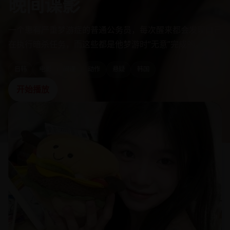
晚间谍影
一个患有严重梦游症的普通公务员，每次醒来都会发现自己
在执行暗杀任务，而这些都是他梦游时“无意”完成的。
日韩
电影
间谍
动作
悬疑
韩国
开始播放