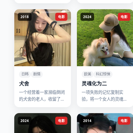
了。
2018
电影
2024
电影
日韩
剧情
欧美
科幻惊悚
犬舍
灵魂化为二
一个经营着一家濒临倒闭
一项失败的记忆复制实
的犬舍的老人，收留了一
验，将一个女人的灵魂分
个不会说话的流浪儿，两
裂成两个肉体，她们开始
人一狗相依为命。
争夺同一个爱人的认可。
2024
电影
2014
电影