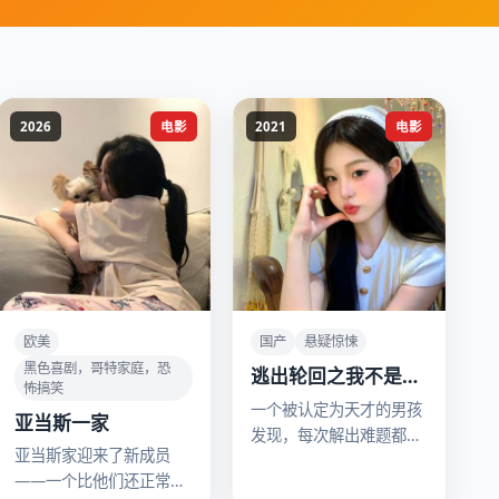
2026
电影
2021
电影
欧美
国产
悬疑惊悚
黑色喜剧，哥特家庭，恐
逃出轮回之我不是小
怖搞笑
神童
一个被认定为天才的男孩
亚当斯一家
发现，每次解出难题都会
亚当斯家迎来了新成员
导致时间重置，而他并非
——一个比他们还正常的
唯一清醒者。