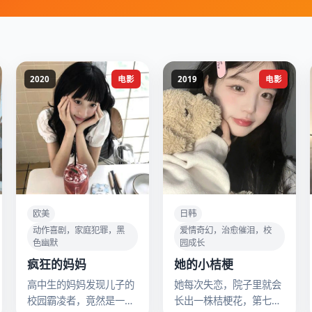
2020
电影
2019
电影
欧美
日韩
动作喜剧，家庭犯罪，黑
爱情奇幻，治愈催泪，校
色幽默
园成长
疯狂的妈妈
她的小桔梗
高中生的妈妈发现儿子的
她每次失恋，院子里就会
校园霸凌者，竟然是一个
长出一株桔梗花，第七株