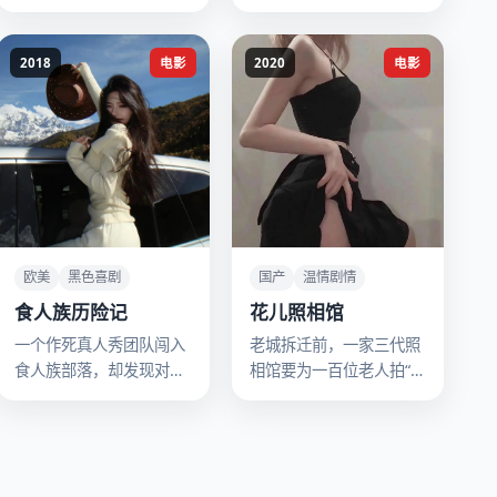
婴儿，全家人慌了。
2018
电影
2020
电影
欧美
黑色喜剧
国产
温情剧情
食人族历险记
花儿照相馆
一个作死真人秀团队闯入
老城拆迁前，一家三代照
食人族部落，却发现对方
相馆要为一百位老人拍“遗
是严格的素食主义者。
照”，但老人们都笑着来。