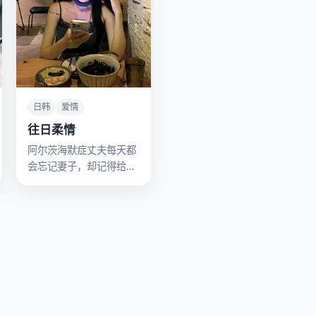
日韩
爱情
往日柔情
阿尔茨海默症丈夫每天都
会忘记妻子，却记得给初
恋写情书，而初恋就是现
在的妻子。