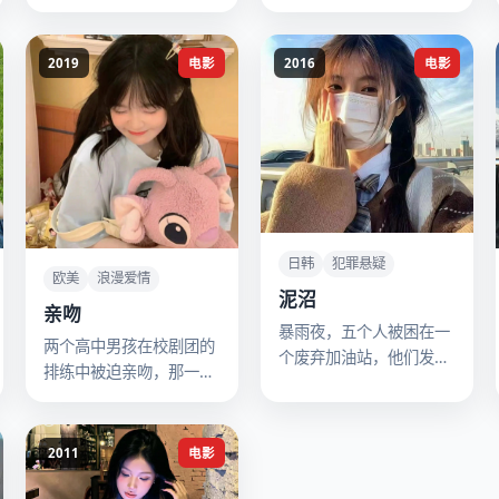
跨国贩毒集团的小头目。
出现时，开出的是一个少
年。
2019
电影
2016
电影
日韩
犯罪悬疑
欧美
浪漫爱情
泥沼
亲吻
暴雨夜，五个人被困在一
两个高中男孩在校剧团的
个废弃加油站，他们发现
排练中被迫亲吻，那一吻
彼此之间都被一桩少女失
却让他们发现了彼此深藏
踪案联系在一起，且凶手
已久的秘密。
就在其中。
2011
电影