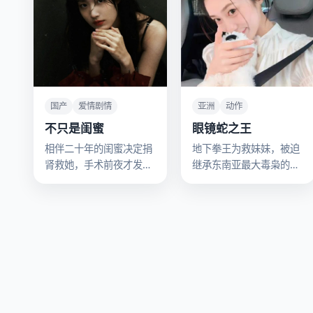
国产
爱情剧情
亚洲
动作
不只是闺蜜
眼镜蛇之王
相伴二十年的闺蜜决定捐
地下拳王为救妹妹，被迫
肾救她，手术前夜才发现
继承东南亚最大毒枭的代
对方的病历上写着“性别：
号“眼镜蛇之王”。
男”。