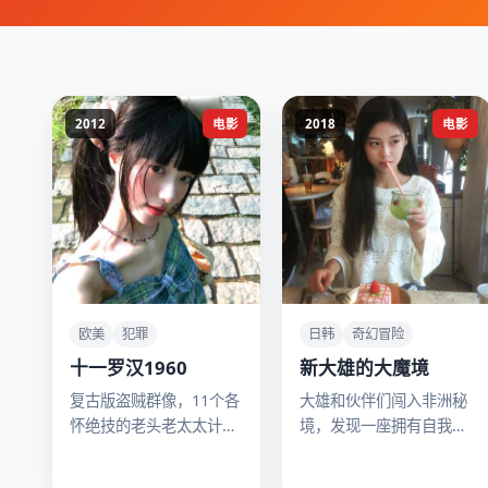
2012
电影
2018
电影
欧美
犯罪
日韩
奇幻冒险
十一罗汉1960
新大雄的大魔境
复古版盗贼群像，11个各
大雄和伙伴们闯入非洲秘
怀绝技的老头老太太计划
境，发现一座拥有自我意
偷走赌城最豪华的酒店，
识的古代机器王国。
但他们的“绝技”都过时