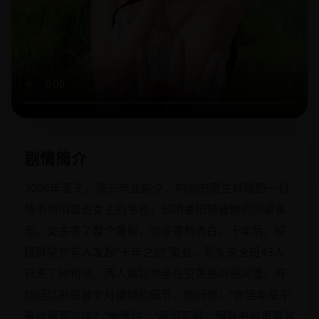
剧情简介
2006年夏天，高三毕业前夕，内向的男生林晓把一封
情书悄悄塞进女主的书包，却阴差阳错被她的同桌拿
走。女主等了整个暑假，也没等到表白。十年后，班
级群突然有人发起“十年之约”聚会，到头来全班43人
只来了她和他。两人尴尬地坐在空荡荡的包间里，开
始回忆那些被岁月模糊的细节。她问他：“你当年是不
是给我写过信？”他愣住：“我没写啊，但我书包里莫名