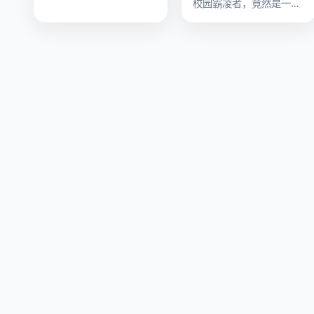
校园霸凌者，竟然是一个
跨国贩毒集团的小头目。