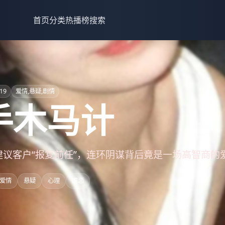
首页
分类
热播榜
搜索
19
爱情,悬疑,剧情
手木马计
建议客户“报复前任”，连环阴谋背后竟是一场高智商的
爱情
悬疑
心理
虐恋