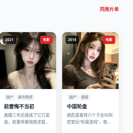
同类片单
2021
电影
2018
电影
国产
都市情感
国产
悬疑
前妻悔不当初
中国轮盘
离婚三年后我成了亿万富
病危富豪将六个子女叫到
翁，前妻带着悔恨求复
密室玩“轮盘游戏”，每轮
婚。
投票淘汰一人，胜者继承