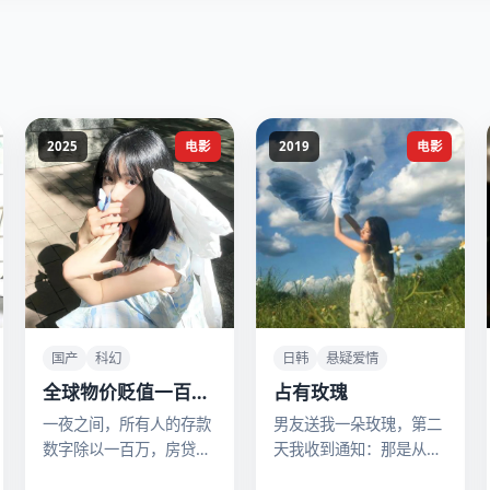
2025
电影
2019
电影
国产
科幻
日韩
悬疑爱情
全球物价贬值一百万
占有玫瑰
倍
一夜之间，所有人的存款
男友送我一朵玫瑰，第二
数字除以一百万，房贷却
天我收到通知：那是从他
一分没少，社会彻底疯
尸体上摘的。