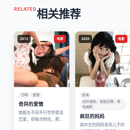
RELATED
相关推荐
2012
电影
2020
电影
日韩
爱情
欧美
动作喜剧，家庭犯罪，黑
奇异的爱情
色幽默
她能在不同平行世界里谈
疯狂的妈妈
恋爱，但每次吻完，那个
高中生的妈妈发现儿子的
世界的男友就会消失。