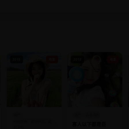
2016
电影
2018
电影
国产
国产
古装喜剧
校园青春，爱情怀旧，成
寡人以下都是臣
长治愈