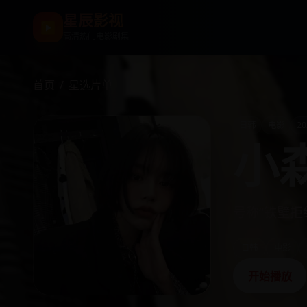
星辰影视
▶
高清热门电影剧集
首页
/
星选片单
日韩
电影
20
小
号称“铁壁
日韩
电影
开始播放