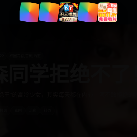
首页
分类
热播榜
搜索
22
校园青春,喜剧,治愈
森同学拒绝不了
拒绝王”的高冷少女，其实每天都在内心上演不敢拒绝的
校园
喜剧
治愈
社恐