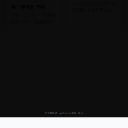
一个现代小职员穿越成傀
那一年我们有约
儡皇帝，他试图用KPI和
毕业十年之约，全班只有
末位淘汰制管理朝臣，结
她和他来了，而当年那封
果昏君变明君，大臣们快
情书，两人都以为对方收
疯了。
到了。