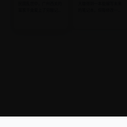
民国乱世中，广州西关的
大雄得到一本能编写未来
富家千金爱上了穷酸记
的笔记本，但每修改一次
者，为了守护家族她不得
未来，就会有一个平行宇
不嫁给军阀，却在婚礼当
宙里的人消失，而第一个
天举枪对准了新郎。
消失的竟是胖虎。