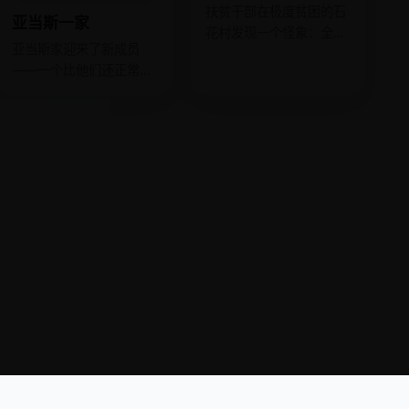
扶贫干部在极度贫困的石
亚当斯一家
花村发现一个怪象：全村
亚当斯家迎来了新成员
人宁愿饿死，也不碰山里
——一个比他们还正常的
那片最肥沃的耕地。
婴儿，全家人慌了。