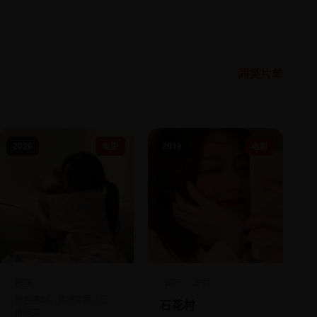
同类片单
2026
电影
2019
电影
欧美
国产
乡村
黑色喜剧，哥特家庭，恐
石花村
怖搞笑