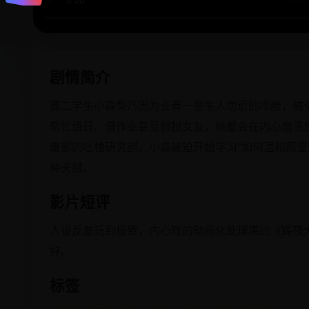
剧情简介
高二学生小森梨乃因为长着一张生人勿近的冷脸，被全
帮忙值日、借作业甚至假扮女友，她都会在内心崩溃后
废部的吐槽研究部。小森被迫开始学习“如何温和而坚
种天赋。
影片短评
人设反差玩到极致，内心戏的动画化处理堪比《辉夜
好。
标签