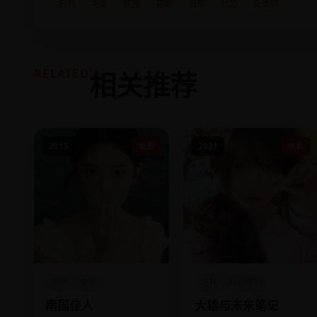
日韩
电影
校园
喜剧
治愈
社恐
反差萌
RELATED
相关推荐
2015
电影
2021
电影
国产
爱情
日韩
科幻冒险
南国佳人
大雄与未来笔记