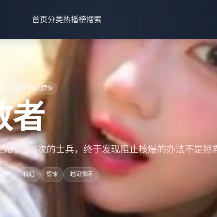
首页
分类
热播榜
搜索
17
动作,科幻,惊悚
救者
里死了999次的士兵，终于发现阻止核爆的办法不是拯
动作
科幻
惊悚
时间循环