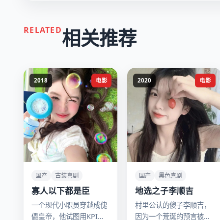
RELATED
相关推荐
2018
电影
2020
电影
国产
古装喜剧
国产
黑色喜剧
寡人以下都是臣
地选之子李顺吉
一个现代小职员穿越成傀
村里公认的傻子李顺吉，
儡皇帝，他试图用KPI和
因为一个荒诞的预言被推