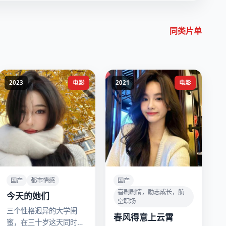
同类片单
2023
电影
2021
电影
国产
都市情感
国产
喜剧剧情，励志成长，航
今天的她们
空职场
三个性格迥异的大学闺
春风得意上云霄
蜜，在三十岁这天同时遭