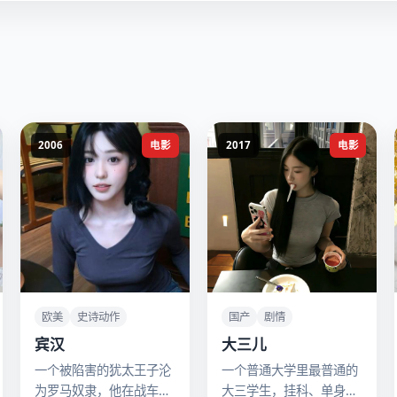
2006
电影
2017
电影
欧美
史诗动作
国产
剧情
宾汉
大三儿
一个被陷害的犹太王子沦
一个普通大学里最普通的
为罗马奴隶，他在战车竞
大三学生，挂科、单身、