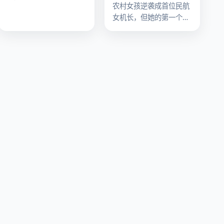
农村女孩逆袭成首位民航
遇人生变故，她们决定抛
女机长，但她的第一个航
开男人，合伙开一家不欢
班就遭遇了劫机。
迎男性顾客的餐厅。