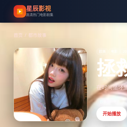
星辰影视
▶
高清热门电影剧集
首页
/
都市故事
欧美
电影
20
拯
在时间循环
欧美
电影
开始播放