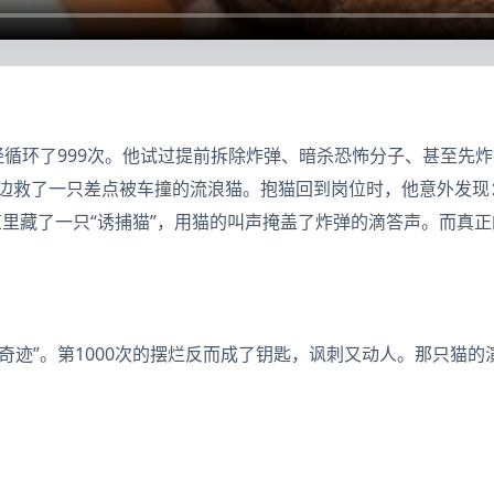
经循环了999次。他试过提前拆除炸弹、暗杀恐怖分子、甚至先
路边救了一只差点被车撞的流浪猫。抱猫回到岗位时，他意外发
里藏了一只“诱捕猫”，用猫的叫声掩盖了炸弹的滴答声。而真正
奇迹”。第1000次的摆烂反而成了钥匙，讽刺又动人。那只猫的