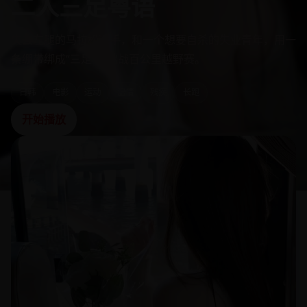
二人三足粤语
失去左腿的马拉松选手，和一个想要自杀的失业青年，用一
条绷带绑成“三足”，挑战百公里越野赛。
日韩
电影
运动
温情
残疾
长跑
开始播放