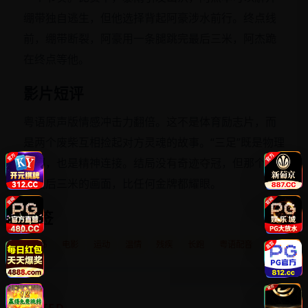
绷带独自逃生，但他选择背起阿豪涉水前行。终点线
前，绷带断裂，阿豪用一条腿跳完最后三米，阿杰跪
在终点等他。
影片短评
粤语原声版情感冲击力翻倍。这不是体育励志片，而
是两个废柴互相捡起对方灵魂的故事。“三足”既是物理
捆绑，也是精神连接。结局没有奇迹夺冠，但那个跳
完最后三米的画面，比任何金牌都耀眼。
标签
日韩
电影
运动
温情
残疾
长跑
粤语配音