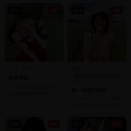
鬼魂，他们需要他的帮助才
2012
电影
2016
电影
能安息。
日韩
治愈剧情
国产
校园青春，爱情怀旧，成长治
你好安妮
愈
一个叛逆少女被迫去照顾患
那一年我们有约
有痴呆症的陌生老奶奶，意
毕业十年之约，全班只有她
外发现了自己爷爷的秘密。
和他来了，而当年那封情
书，两人都以为对方收到
了。
2020
电影
2015
电影