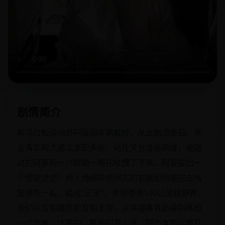
剧情简介
前马拉松运动员阿豪因车祸截肢，从此酗酒度日。失
业青年阿杰屡次求职失败，站在天台准备跳楼，被路
过的阿豪用一只脚和一根拐杖拽了下来。阿豪提出一
个荒谬计划：两人用绷带将阿杰的右腿和阿豪的左残
肢绑在一起，组成“三足”，参加香港100公里越野赛。
他们从互相嫌弃到互相支撑，从摔得鼻青脸肿到练出
一个节奏。比赛中，暴雨引发山洪，阿杰本可以解开