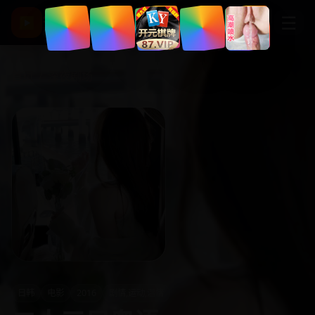
星辰影视
☰
▶
高清热门电影剧集
首页
/
深夜剧场
日韩
电影
2016
剧情,运动,温情