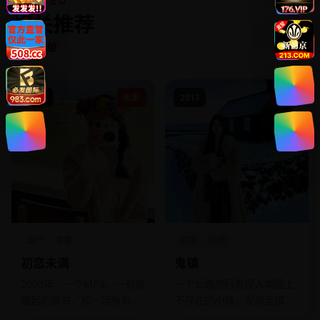
RELATED
相关推荐
同类片单
2013
电影
2017
电影
国产
青春
欧美
恐怖
初恋未满
鬼镇
2003年，一个MP3、一封被
一个公路旅行者误入地图上
藏起的情书，和一场所有人
不存在的小镇，发现全镇居
都以为是“永远”的分别。
民都是死于五十年前矿难的