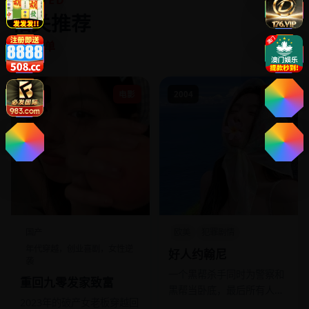
RELATED
相关推荐
同类片单
2023
电影
2004
电影
国产
欧美
犯罪剧情
年代穿越，创业喜剧，女性逆
好人约翰尼
袭
一个黑帮杀手同时为警察和
重回九零发家致富
黑帮当卧底，最后所有人都
2023年的破产女老板穿越回
叫他“好人”。