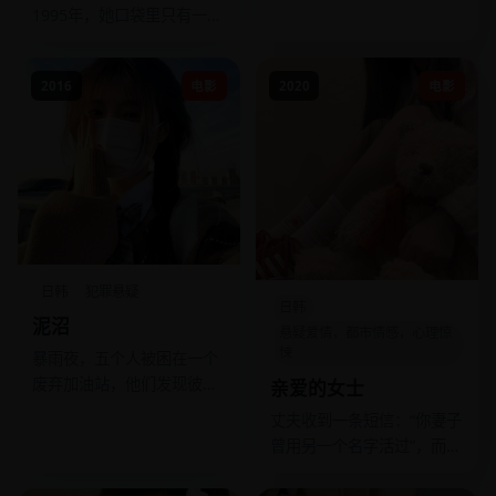
1995年，她口袋里只有一包
纸巾和一部没信号的手机。
2016
电影
2020
电影
日韩
犯罪悬疑
日韩
泥沼
悬疑爱情，都市情感，心理惊
悚
暴雨夜，五个人被困在一个
废弃加油站，他们发现彼此
亲爱的女士
之间都被一桩少女失踪案联
丈夫收到一条短信：“你妻子
系在一起，且凶手就在其
曾用另一个名字活过”，而那
中。
个名字属于一桩失踪案。